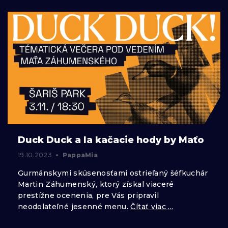
Duck Duck a la kačacie hody by Maťo
19.10.2023
PappaMia
Gurmánskymi skúsenosťami ostrieľaný šéfkuchár
Martin Záhumenský, ktorý získal viaceré
prestížne ocenenia, pre Vás pripravil
neodolateľné jesenné menu.
Čítať viac ...