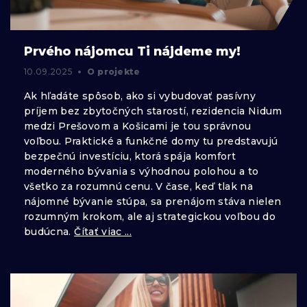
Prvého nájomcu Ti nájdeme my!
10.09.2025
O projekte
Ak hľadáte spôsob, ako si vybudovať pasívny
príjem bez zbytočných starostí, rezidencia Nidum
medzi Prešovom a Košicami je tou správnou
voľbou. Praktické a funkčné domy tu predstavujú
bezpečnú investíciu, ktorá spája komfort
moderného bývania s výhodnou polohou a to
všetko za rozumnú cenu. V čase, keď tlak na
nájomné bývanie stúpa, sa prenájom stáva nielen
rozumným krokom, ale aj strategickou voľbou do
budúcna.
Čítať viac ...