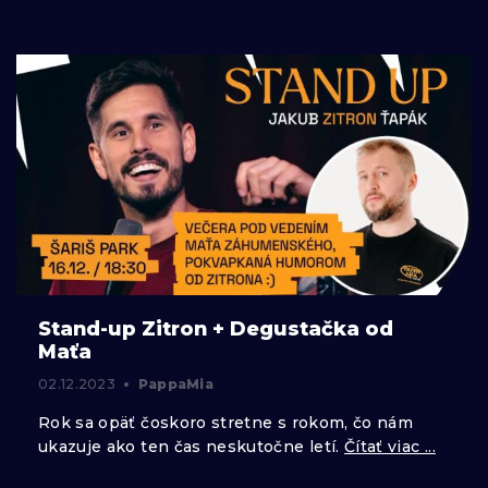
Stand-up Zitron + Degustačka od
Maťa
02.12.2023
PappaMia
Rok sa opäť čoskoro stretne s rokom, čo nám
ukazuje ako ten čas neskutočne letí.
Čítať viac ...