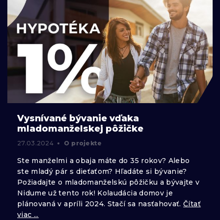
Vysnívané bývanie vďaka
mladomanželskej pôžičke
27.03.2024
O projekte
Ste manželmi a obaja máte do 35 rokov? Alebo
ste mladý pár s dieťaťom? Hľadáte si bývanie?
Požiadajte o mladomanželskú pôžičku a bývajte v
Nidume už tento rok! Kolaudácia domov je
plánovaná v apríli 2024. Stačí sa nasťahovať.
Čítať
viac ...